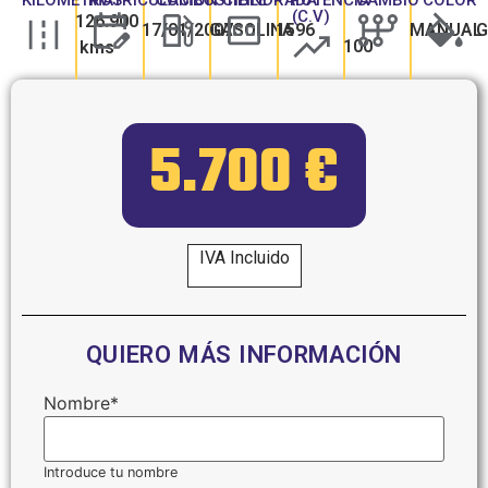
(C.V)
126.900
17/01/2007
GASOLINA
1596
MANUAL
G
100
kms
5.700 €
IVA Incluido
QUIERO MÁS INFORMACIÓN
Nombre
*
Introduce tu nombre